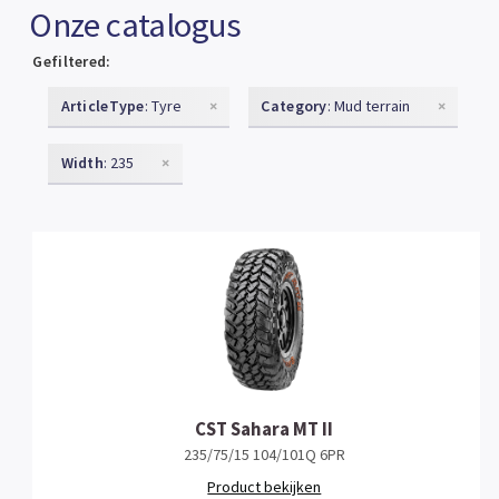
Onze catalogus
Gefiltered:
ArticleType
: Tyre
×
Category
: Mud terrain
×
Width
: 235
×
CST Sahara MT II
235/75/15 104/101Q 6PR
Product bekijken