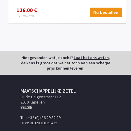
126.00 €
Nu bestellen
incl. 21% BTW
Niet gevonden wat je zocht?
Laat het ons weten
,
de kans is groot dat we het toch aan een scherpe
prijs kunnen leveren.
MAATSCHAPPELIJKE ZETEL
Oude Galgenstraat 112
2950 Kapellen
BELGIË
Tel.: +32 (0)486 29 32 29
BTW: BE 0508.829.435