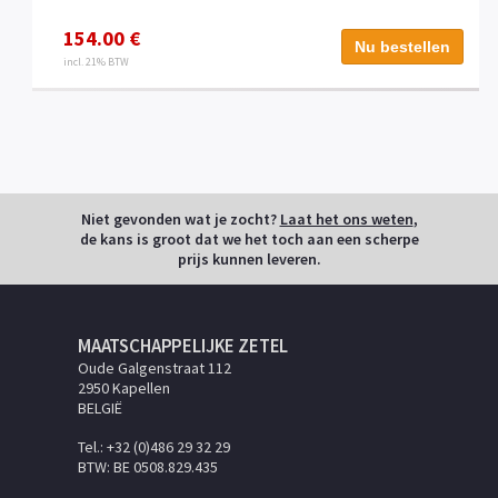
154.00 €
Nu bestellen
incl. 21% BTW
Niet gevonden wat je zocht?
Laat het ons weten
,
de kans is groot dat we het toch aan een scherpe
prijs kunnen leveren.
MAATSCHAPPELIJKE ZETEL
Oude Galgenstraat 112
2950 Kapellen
BELGIË
Tel.: +32 (0)486 29 32 29
BTW: BE 0508.829.435