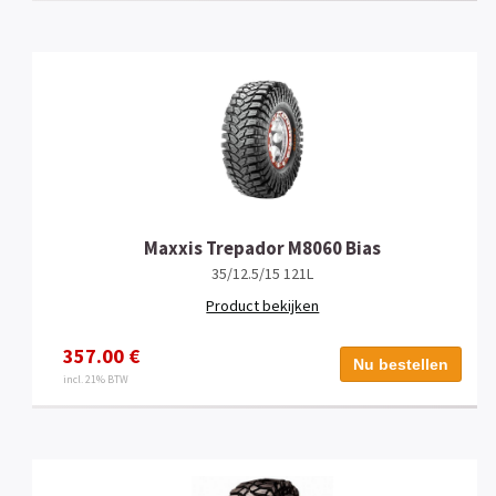
Maxxis Trepador M8060 Bias
35/12.5/15 121L
Product bekijken
357.00 €
Nu bestellen
incl. 21% BTW