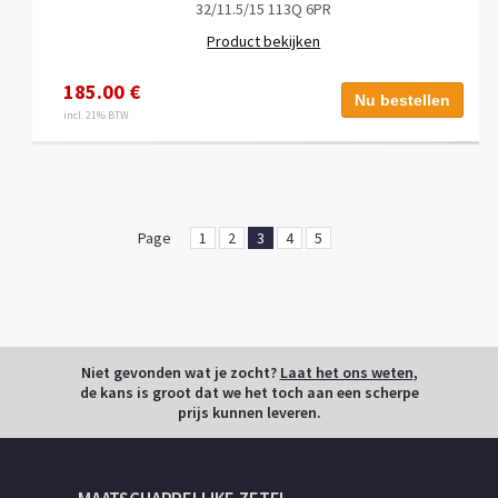
32/11.5/15 113Q 6PR
Product bekijken
185.00 €
Nu bestellen
incl. 21% BTW
Page
1
2
3
4
5
Niet gevonden wat je zocht?
Laat het ons weten
,
de kans is groot dat we het toch aan een scherpe
prijs kunnen leveren.