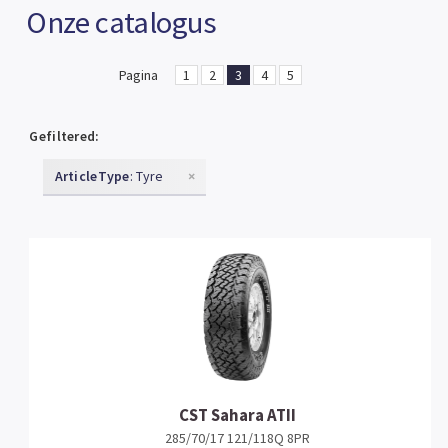
Onze catalogus
Pagina
1
2
3
4
5
Gefiltered:
ArticleType
: Tyre
×
CST Sahara ATII
285/70/17 121/118Q 8PR