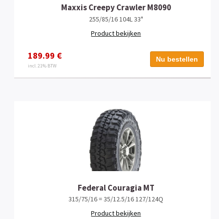
Maxxis Creepy Crawler M8090
255/85/16 104L 33"
Product bekijken
189.99 €
Nu bestellen
incl. 21% BTW
Federal Couragia MT
315/75/16 = 35/12.5/16 127/124Q
Product bekijken