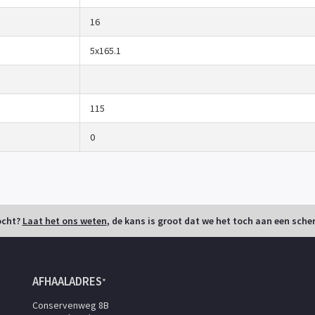
16
5x165.1
115
0
ocht?
Laat het ons weten
, de kans is groot dat we het toch aan een scher
AFHAALADRES
*
Conservenweg 8B