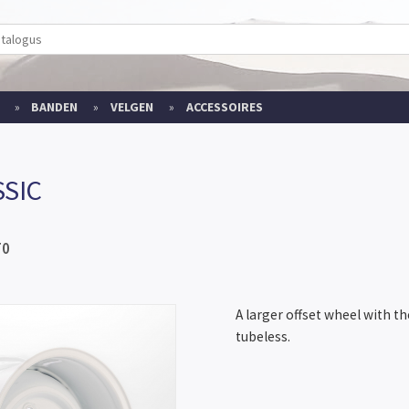
BANDEN
VELGEN
ACCESSOIRES
SSIC
T0
A larger offset wheel with t
tubeless.