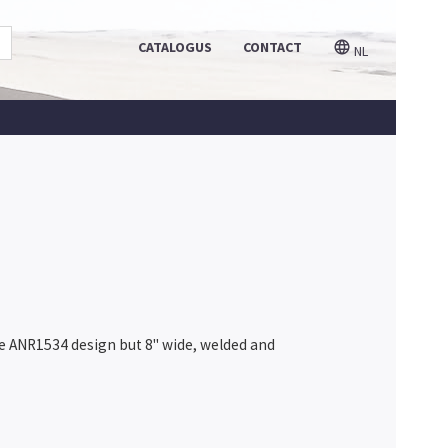
CATALOGUS
CONTACT
NL
he ANR1534 design but 8" wide, welded and