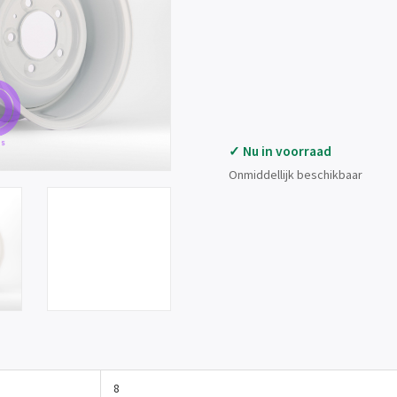
✓ Nu in voorraad
Onmiddellijk beschikbaar
8